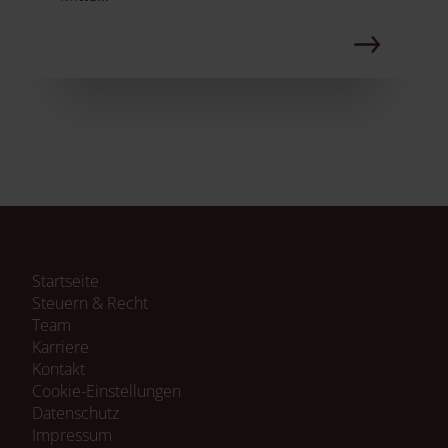
Navigation
Startseite
überspringen
Steuern & Recht
Team
Karriere
Kontakt
Cookie-Einstellungen
Navigation
Datenschutz
überspringen
Impressum