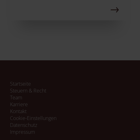
Navigation
Startseite
überspringen
Steuern & Recht
Team
Karriere
Kontakt
Cookie-Einstellungen
Navigation
Datenschutz
überspringen
Impressum