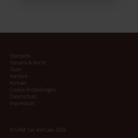
Navigation
Startseite
überspringen
Steuern & Recht
Team
Karriere
Kontakt
Cookie-Einstellungen
Navigation
Datenschutz
überspringen
Impressum
© GKM Tax and Law 2026