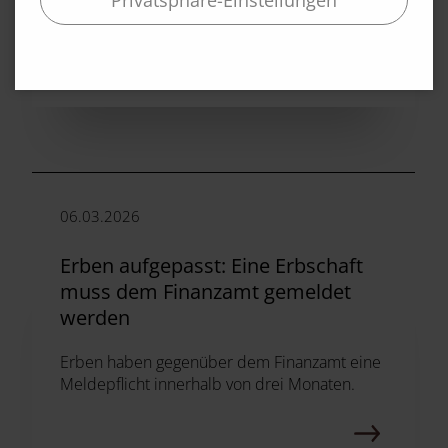
Privatsphäre-Einstellungen
Der BFH stellt klar: Eine Prolongation vor
Fälligkeit führt nicht automatisch zu...
06.03.2026
Erben aufgepasst: Eine Erbschaft
muss dem Finanzamt gemeldet
werden
Erben haben gegenüber dem Finanzamt eine
Meldepflicht innerhalb von drei Monaten.