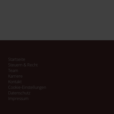
Navigation
Startseite
überspringen
Steuern & Recht
Team
Karriere
Kontakt
Cookie-Einstellungen
Navigation
Datenschutz
überspringen
Impressum