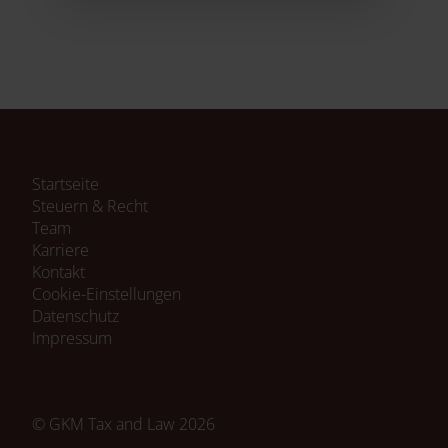
Navigation
Startseite
überspringen
Steuern & Recht
Team
Karriere
Kontakt
Cookie-Einstellungen
Navigation
Datenschutz
überspringen
Impressum
© GKM Tax and Law 2026