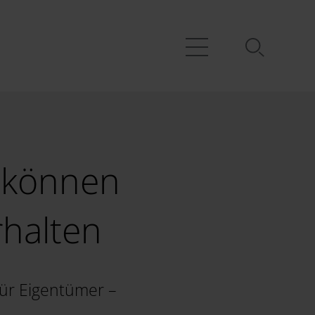
r können
halten
für Eigentümer –