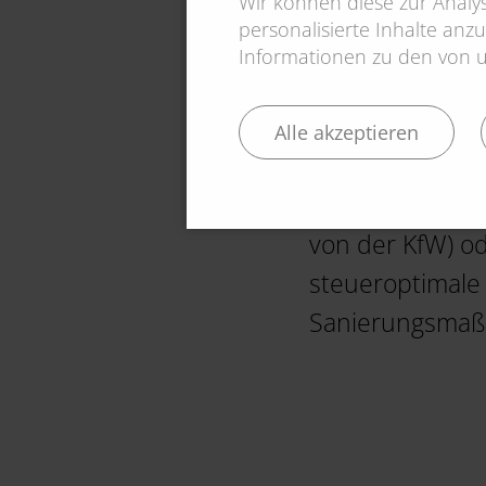
Wir können diese zur Anal
müssen allerdin
personalisierte Inhalte anzu
Informationen zu den von un
% abgesetzt we
Hinweis: Eigent
Alle akzeptieren
energetische Ba
Darlehen oder s
von der KfW) o
steueroptimale 
Sanierungsmaßn