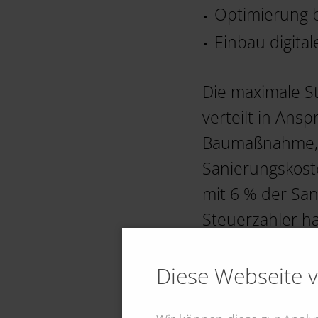
Optimierung b
Einbau digita
Die maximale St
verteilt in Ans
Baumaßnahme, s
Sanierungskoste
mit 6 % der San
Steuerzahler ha
Ermäßigung ko
Diese Webseite 
Auch die Koste
Energieberater 