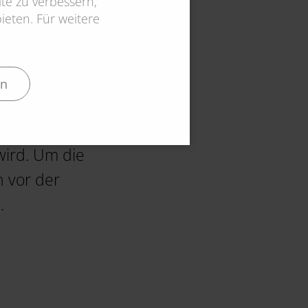
te zu verbessern,
n und dürfen direkt zu 50
eten. Für weitere
teuerermäßigung für
en
ereits zinsverbilligte
Sanierung erhalten (z.B.
wird. Um die
h vor der
.