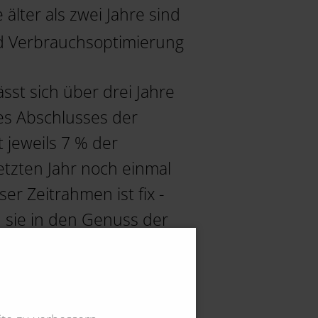
lter als zwei Jahre sind
nd Verbrauchsoptimierung
st sich über drei Jahre
es Abschlusses der
jeweils 7 % der
etzten Jahr noch einmal
r Zeitrahmen ist fix -
n sie in den Genuss der
 Fachplanung durch
erlich anerkannt. Sie