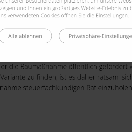
yse unserer Besucherdaten platzieren, um unsere Websi
gs nicht über mehrere Jahre verteilt werde
zeigen und Ihnen ein großartiges Website-Erlebnis zu bi
s verwendeten Cookies öffnen Sie die Einstellungen.
rden.
ümer sollten unbedingt wissen, dass die S
Alle ablehnen
Privatsphäre-Einstellung
umaßnahmen ausgeschlossen ist, wenn sie b
teuerfreie Zuschüsse für die energetische 
der die Baumaßnahme öffentlich gefördert 
Variante zu finden, ist es daher ratsam, sic
ahme steuerfachkundigen Rat einzuholen