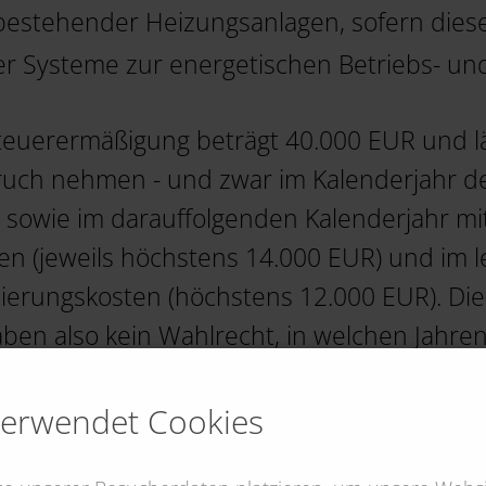
estehender Heizungsanlagen, sofern diese ä
ler Systeme zur energetischen Betriebs- u
euerermäßigung beträgt 40.000 EUR und läs
pruch nehmen - und zwar im Kalenderjahr d
owie im darauffolgenden Kalenderjahr mit 
n (jeweils höchstens 14.000 EUR) und im l
ierungskosten (höchstens 12.000 EUR). Diese
ben also kein Wahlrecht, in welchen Jahre
mmen möchten.
verwendet Cookies
n für eine energetische Baubegleitung und
oder Energieeffizienz-Experten werden steu