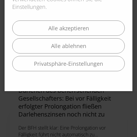
für sie günstigen Rechtsprechung profitieren können.
Einstellungen.
Alle akzeptieren
Alle ablehnen
Mehr News
Alle Beiträge ansehen
Privatsphäre-Einstellungen
06.03.2026
Darlehen des beherrschenden
Gesellschafters: Bei vor Fälligkeit
erfolgter Prolongation fließen
Darlehenszinsen noch nicht zu
Der BFH stellt klar: Eine Prolongation vor
Fälligkeit führt nicht automatisch zu...