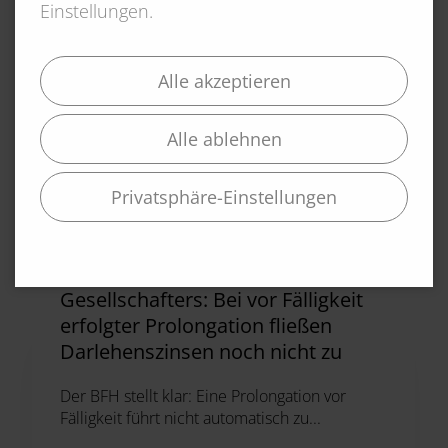
Einstellungen.
Alle akzeptieren
Mehr News
Alle ablehnen
Alle Beiträge ansehen
Privatsphäre-Einstellungen
06.03.2026
Darlehen des beherrschenden
Gesellschafters: Bei vor Fälligkeit
erfolgter Prolongation fließen
Darlehenszinsen noch nicht zu
Der BFH stellt klar: Eine Prolongation vor
Fälligkeit führt nicht automatisch zu...