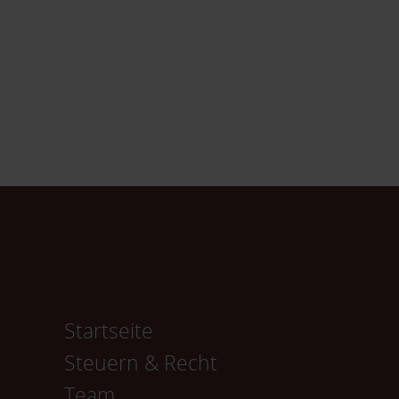
Navigation
Startseite
überspringen
Steuern & Recht
Team