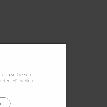
te zu verbessern,
eten. Für weitere
en