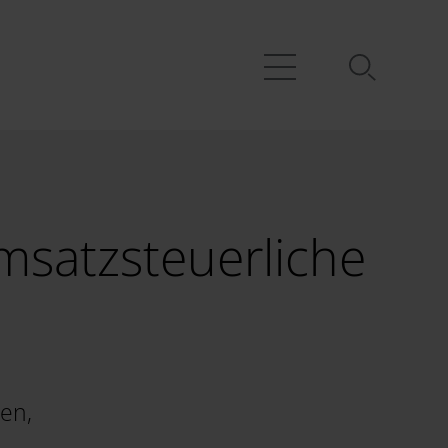
msatzsteuerliche
gen,