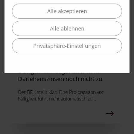
Alle akzeptieren
Mehr News
Alle Beiträge ansehen
Alle ablehnen
06.03.2026
Privatsphäre-Einstellungen
Darlehen des beherrschenden
Gesellschafters: Bei vor Fälligkeit
erfolgter Prolongation fließen
Darlehenszinsen noch nicht zu
Der BFH stellt klar: Eine Prolongation vor
Fälligkeit führt nicht automatisch zu...