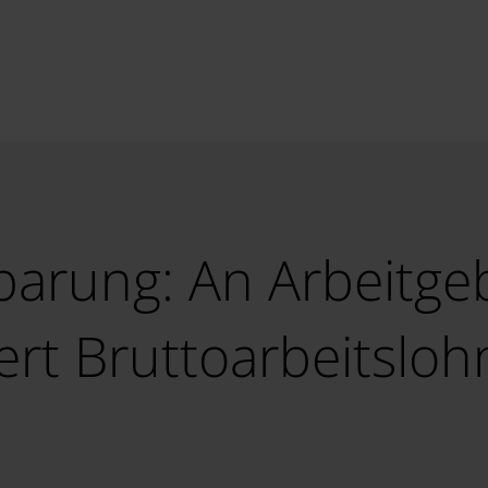
barung: An Arbeitge
rt Bruttoarbeitsloh