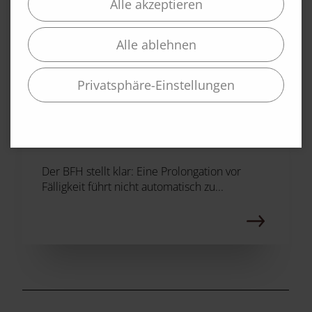
Alle akzeptieren
Alle ablehnen
06.03.2026
Privatsphäre-Einstellungen
Darlehen des beherrschenden
Gesellschafters: Bei vor Fälligkeit
erfolgter Prolongation fließen
Darlehenszinsen noch nicht zu
Der BFH stellt klar: Eine Prolongation vor
Fälligkeit führt nicht automatisch zu...