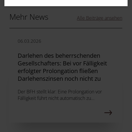
Mehr News
Alle Beiträge ansehen
06.03.2026
Darlehen des beherrschenden
Gesellschafters: Bei vor Fälligkeit
erfolgter Prolongation fließen
Darlehenszinsen noch nicht zu
Der BFH stellt klar: Eine Prolongation vor
Fälligkeit führt nicht automatisch zu...