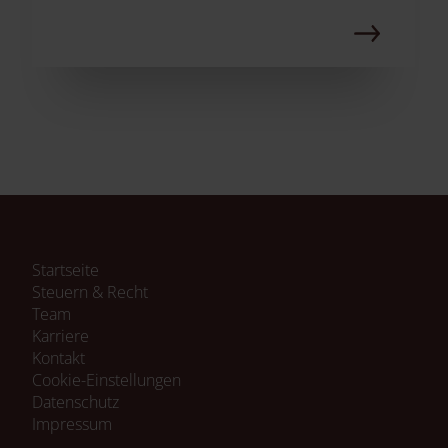
Navigation
Startseite
überspringen
Steuern & Recht
Team
Karriere
Kontakt
Cookie-Einstellungen
Navigation
Datenschutz
überspringen
Impressum