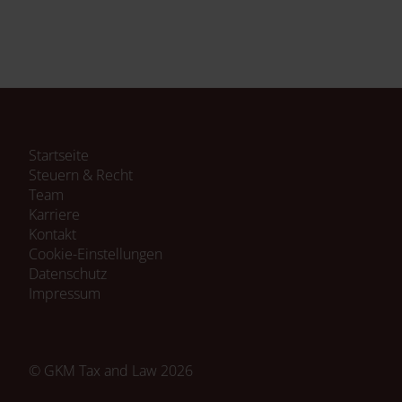
Navigation
Startseite
überspringen
Steuern & Recht
Team
Karriere
Kontakt
Cookie-Einstellungen
Navigation
Datenschutz
überspringen
Impressum
© GKM Tax and Law 2026