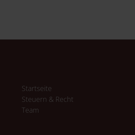
Navigation
Startseite
überspringen
Steuern & Recht
Team