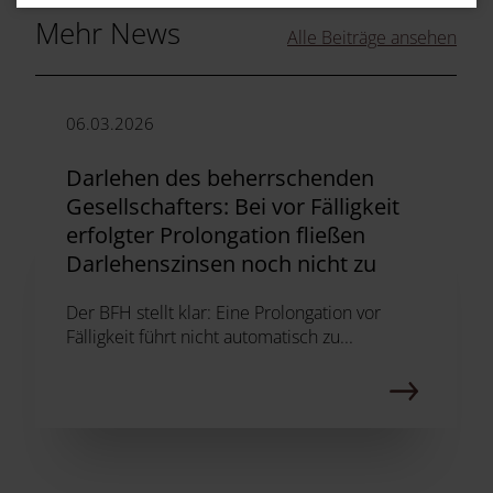
Mehr News
Alle Beiträge ansehen
06.03.2026
Darlehen des beherrschenden
Gesellschafters: Bei vor Fälligkeit
erfolgter Prolongation fließen
Darlehenszinsen noch nicht zu
Der BFH stellt klar: Eine Prolongation vor
Fälligkeit führt nicht automatisch zu...