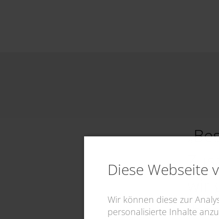
„Bes
Zus
Diese Webseite 
wir 
Wir können diese zur Anal
Ihne
personalisierte Inhalte anzu