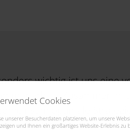
onders wichtig ist uns eine v
ammenarbeit. Zusammen mit 
verwendet Cookies
gemeinsam optimale Strategi
yse unserer Besucherdaten platzieren, um unsere Websi
n die bestmögliche Lösung au
zeigen und Ihnen ein großartiges Website-Erlebnis zu bi