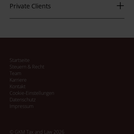
Private Clients
Navigation
Startseite
überspringen
Steuern & Recht
Team
Karriere
Kontakt
Cookie-Einstellungen
Navigation
Datenschutz
überspringen
Impressum
© GKM Tax and Law 2026